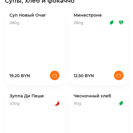
Супы, хлеб и фокаччо
Суп Новый Очаг
Минестроне
280g
280g
19.20 BYN
12.50 BYN
Зуппа Ди Пеше
Чесночный хлеб
450g
90g