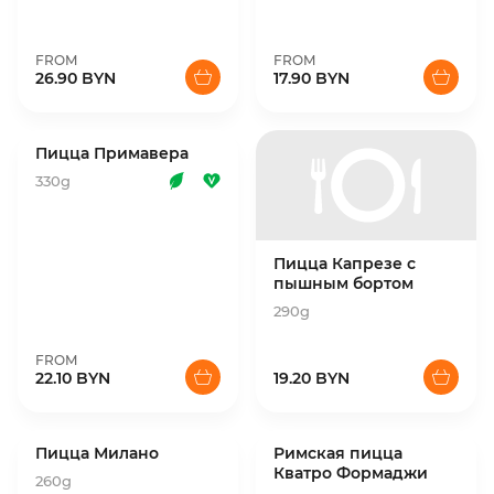
FROM
FROM
26.90 BYN
17.90 BYN
Пицца Примавера
330g
Пицца Капрезе с
пышным бортом
290g
FROM
22.10 BYN
19.20 BYN
Пицца Милано
Римская пицца
Кватро Формаджи
260g