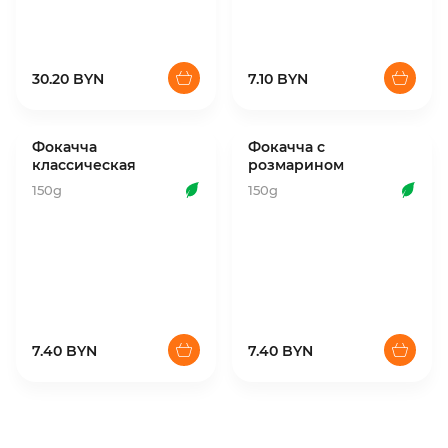
30.20 BYN
7.10 BYN
Фокачча
Фокачча с
классическая
розмарином
150g
150g
7.40 BYN
7.40 BYN