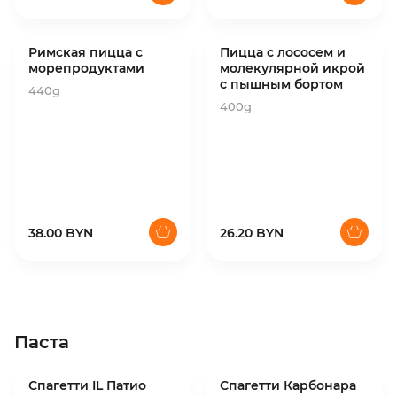
Римская пицца с
Пицца с лососем и
морепродуктами
молекулярной икрой
с пышным бортом
440g
400g
38.00 BYN
26.20 BYN
Паста
Спагетти IL Патио
Спагетти Карбонара