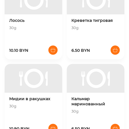
Лосось
Креветка тигровая
30g
30g
10.10 BYN
6.50 BYN
Мидии в ракушках
Кальмар
маринованный
30g
30g
10.90 BYN
6.50 BYN