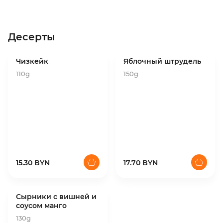
Десерты
Чизкейк
Яблочный штрудель
110g
150g
15.30 BYN
17.70 BYN
Сырники с вишней и
соусом манго
130g