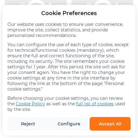
Cookie Preferences
Our website uses cookies to ensure user convenience,
improve the site, collect statistics, and provide
Соус барбекю
Соус Иль Патио
personalized recommendations.
30g
30g
You can configure the use of each type of cookie, except
for technical/functional cookies (mandatory), which
ensure the full and correct functioning of the site,
including its security. The site remembers your cookie
2.30 BYN
2.30 BYN
settings for 1 year. After this period, the site will ask for
your consent again. You have the right to change your
cookie settings at any time in the site interface by
following the link at the bottom of the page "Personal
cookie settings."
Before choosing your cookie settings, you can review
the
Cookie Policy
as well as the
full list of cookies
used
by the site.
Соус Цезарь
Соус Песто
30g
30g
Reject
Configure
Accept All