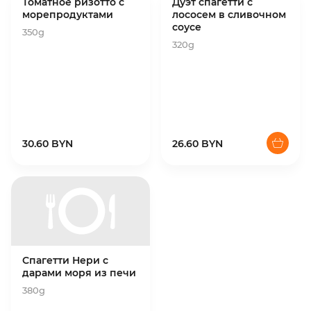
Томатное ризотто с
Дуэт спагетти с
морепродуктами
лососем в сливочном
соусе
350g
320g
30.60 BYN
26.60 BYN
Спагетти Нери с
дарами моря из печи
380g