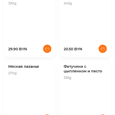
330g
245g
29.90 BYN
20.50 BYN
Мясная лазанья
Фетучини с
цыпленком и песто
270g
335g