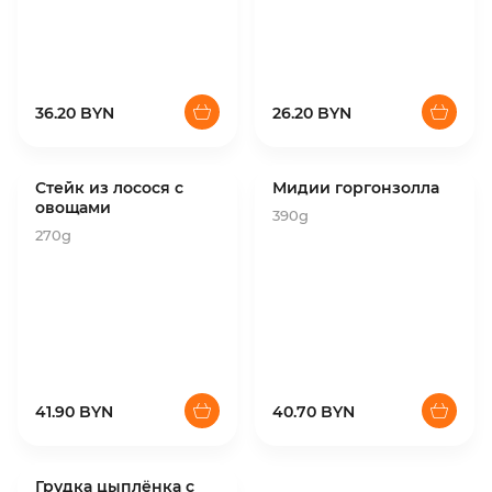
36.20 BYN
26.20 BYN
Стейк из лосося с
Мидии горгонзолла
овощами
390g
270g
41.90 BYN
40.70 BYN
Грудка цыплёнка с