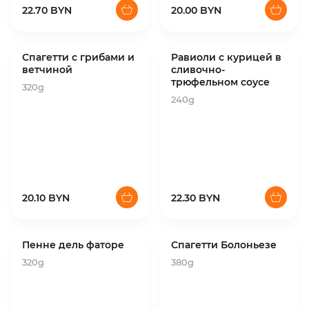
22.70 BYN
20.00 BYN
Спагетти с грибами и
Равиоли с курицей в
ветчиной
сливочно-
трюфельном соусе
320g
240g
20.10 BYN
22.30 BYN
Пенне дель фаторе
Спагетти Болоньезе
320g
380g