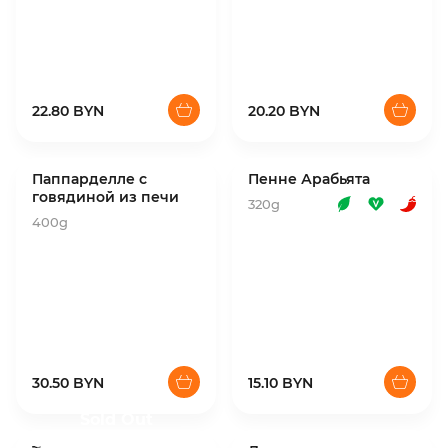
22.80 BYN
20.20 BYN
Паппарделле с
Пенне Арабьята
говядиной из печи
320g
400g
30.50 BYN
15.10 BYN
Sold Out
Currently not available