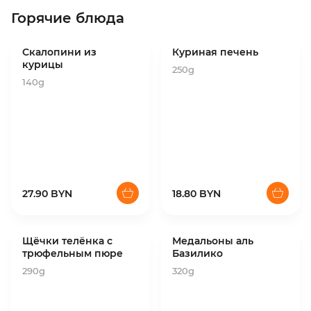
Горячие блюда
Скалопини из
Куриная печень
курицы
250g
140g
27.90 BYN
18.80 BYN
Щёчки телёнка с
Медальоны аль
трюфельным пюре
Базилико
290g
320g