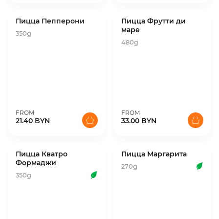
Пицца Пепперони
Пицца Фрутти ди
маре
350g
480g
FROM
FROM
21.40 BYN
33.00 BYN
Пицца Кватро
Пицца Маргарита
Формаджи
270g
350g